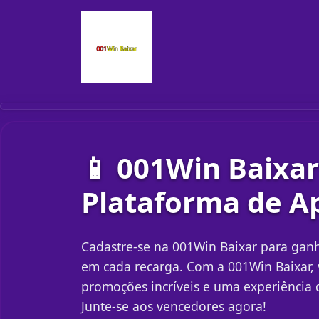
📱 001Win Baixa
Plataforma de A
Cadastre-se na 001Win Baixar para gan
em cada recarga. Com a 001Win Baixar, 
promoções incríveis e uma experiência d
Junte-se aos vencedores agora!