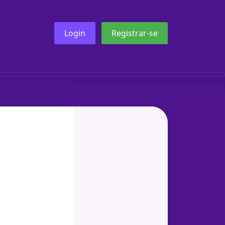
Login
Registrar-se