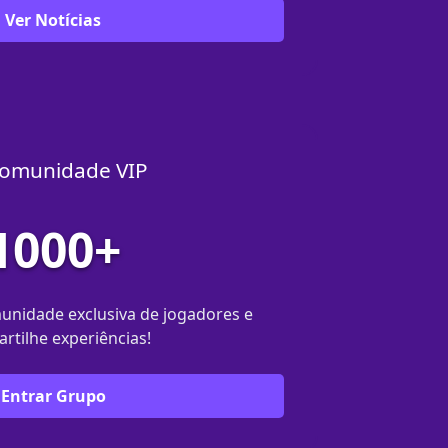
Ver Notícias
Comunidade VIP
1000+
unidade exclusiva de jogadores e
rtilhe experiências!
Entrar Grupo