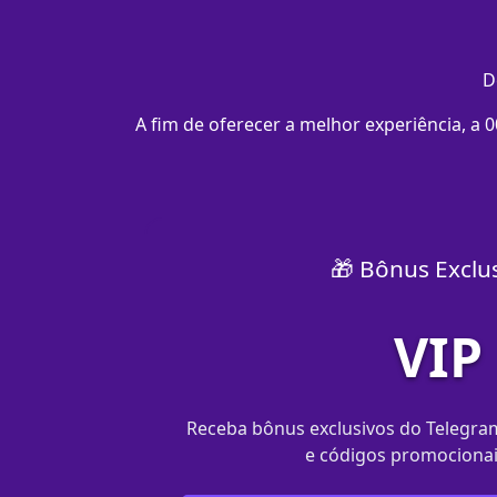
D
A fim de oferecer a melhor experiência, a 
🎁 Bônus Exclu
VIP
Receba bônus exclusivos do Telegra
e códigos promocionai