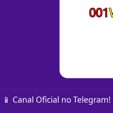
📱 Canal Oficial no Telegram!