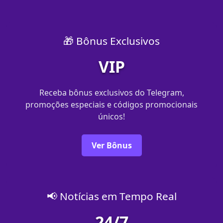
🎁 Bônus Exclusivos
VIP
Receba bônus exclusivos do Telegram,
promoções especiais e códigos promocionais
únicos!
Ver Bônus
📢 Notícias em Tempo Real
24/7