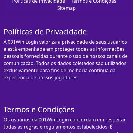
Políticas de Privacidade
Termos e Condições
Sitemap
Políticas de Privacidade
A 001Win Login valoriza a privacidade de seus usuários
e está empenhada em proteger todas as informações
pessoais fornecidas durante o uso de nossos canais de
comunicação. Todos os dados coletados são utilizados
exclusivamente para fins de melhoria contínua da
experiência de nossos jogadores.
Termos e Condições
Os usuários da 001Win Login concordam em respeitar
todas as regras e regulamentos estabelecidos. É