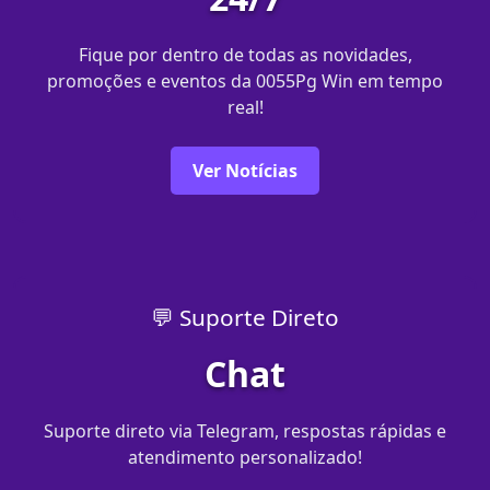
Fique por dentro de todas as novidades,
promoções e eventos da 0055Pg Win em tempo
real!
Ver Notícias
💬 Suporte Direto
Chat
Suporte direto via Telegram, respostas rápidas e
atendimento personalizado!