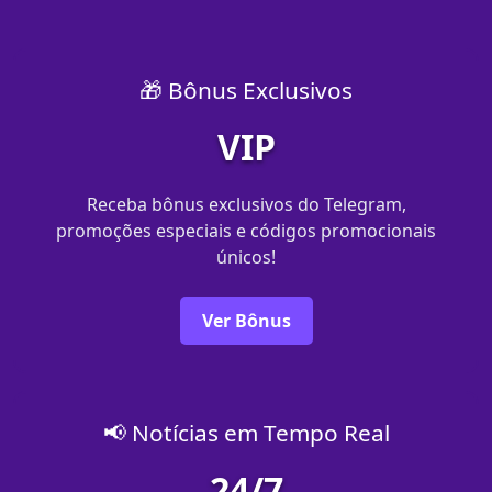
🎁 Bônus Exclusivos
VIP
Receba bônus exclusivos do Telegram,
promoções especiais e códigos promocionais
únicos!
Ver Bônus
📢 Notícias em Tempo Real
24/7