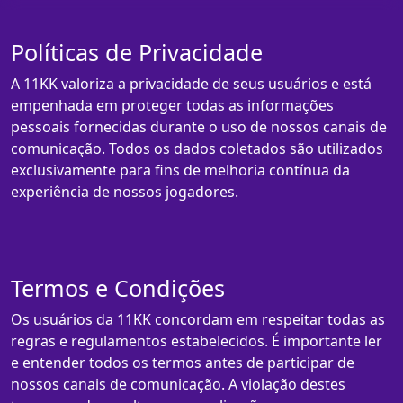
Políticas de Privacidade
A 11KK valoriza a privacidade de seus usuários e está
empenhada em proteger todas as informações
pessoais fornecidas durante o uso de nossos canais de
comunicação. Todos os dados coletados são utilizados
exclusivamente para fins de melhoria contínua da
experiência de nossos jogadores.
Termos e Condições
Os usuários da 11KK concordam em respeitar todas as
regras e regulamentos estabelecidos. É importante ler
e entender todos os termos antes de participar de
nossos canais de comunicação. A violação destes