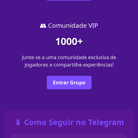
👥 Comunidade VIP
1000+
Junte-se a uma comunidade exclusiva de
jogadores e compartilhe experiências!
Entrar Grupo
📱 Como Seguir no Telegram