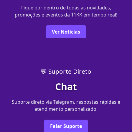
Fique por dentro de todas as novidades,
promoções e eventos da 11KK em tempo real!
Ver Notícias
💬 Suporte Direto
Chat
Suporte direto via Telegram, respostas rápidas e
atendimento personalizado!
Falar Suporte