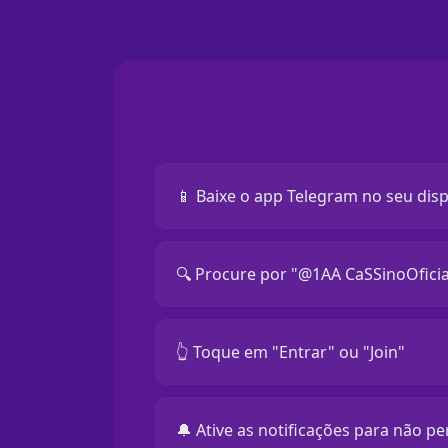
📱 Baixe o app Telegram no seu disp
🔍 Procure por "@1AA CaSSinoOficia
👆 Toque em "Entrar" ou "Join"
🔔 Ative as notificações para não p