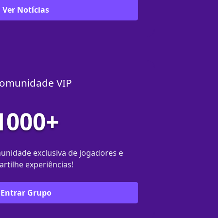
Ver Notícias
Comunidade VIP
1000+
unidade exclusiva de jogadores e
rtilhe experiências!
Entrar Grupo