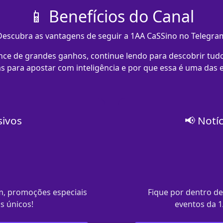
📱 Benefícios do Canal
Descubra as vantagens de seguir a 1AA CaSSino no Telegra
nce de grandes ganhos, continue lendo para descobrir tud
icas para apostar com inteligência e por que essa é uma das
sivos
📢 Notí
m, promoções especiais
Fique por dentro d
s únicos!
eventos da 