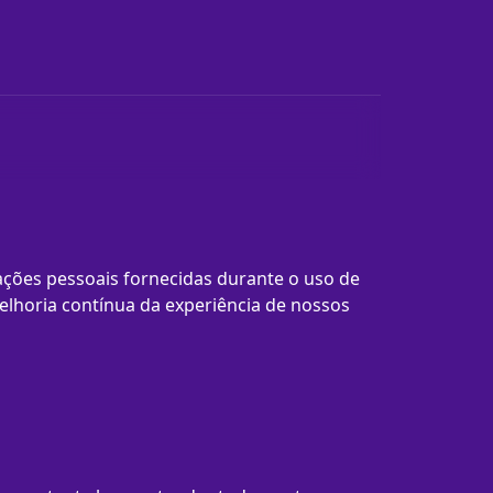
ações pessoais fornecidas durante o uso de
elhoria contínua da experiência de nossos