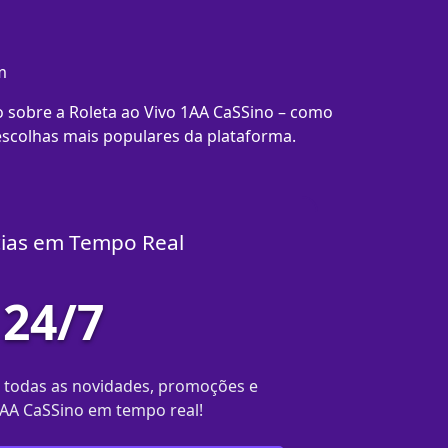
m
o sobre a Roleta ao Vivo 1AA CaSSino – como
 escolhas mais populares da plataforma.
cias em Tempo Real
24/7
e todas as novidades, promoções e
1AA CaSSino em tempo real!