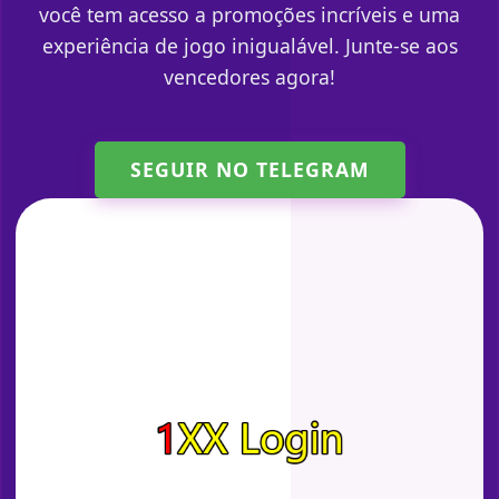
você tem acesso a promoções incríveis e uma
experiência de jogo inigualável. Junte-se aos
vencedores agora!
SEGUIR NO TELEGRAM