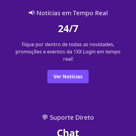
📢 Notícias em Tempo Real
24/7
Fique por dentro de todas as novidades,
promoções e eventos da 1XX Login em tempo
real!
Ver Notícias
💬 Suporte Direto
Chat