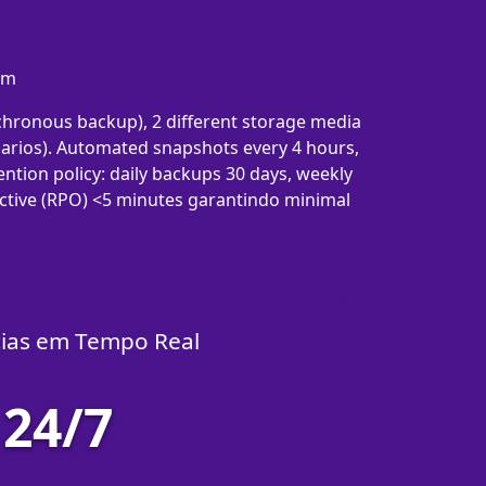
am
chronous backup), 2 different storage media
enarios). Automated snapshots every 4 hours,
ntion policy: daily backups 30 days, weekly
ective (RPO) <5 minutes garantindo minimal
cias em Tempo Real
24/7