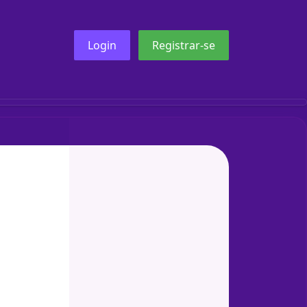
Login
Registrar-se