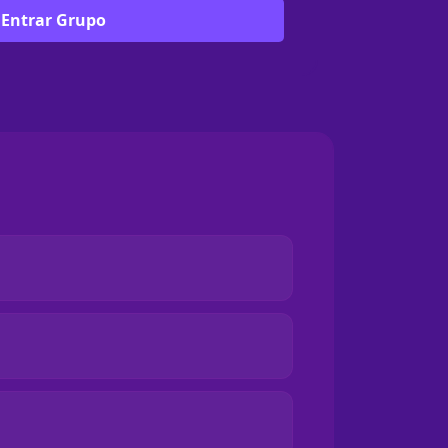
Entrar Grupo