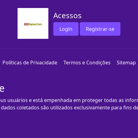
Acessos
Login
Registrar-se
Políticas de Privacidade
Termos e Condições
Sitemap
de
eus usuários e está empenhada em proteger todas as infor
dados coletados são utilizados exclusivamente para fins d