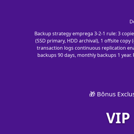
D
Backup strategy emprega 3-2-1 rule: 3 copi
(SSD primary, HDD archival), 1 offsite copy
transaction logs continuous replication en
backups 90 days, monthly backups 1 year. 
🎁 Bônus Exclu
VIP