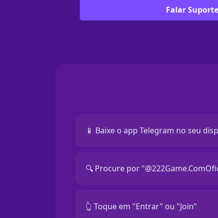
Falar Suport
📱 Baixe o app Telegram no seu disp
🔍 Procure por "@222Game.ComOfic
👆 Toque em "Entrar" ou "Join"