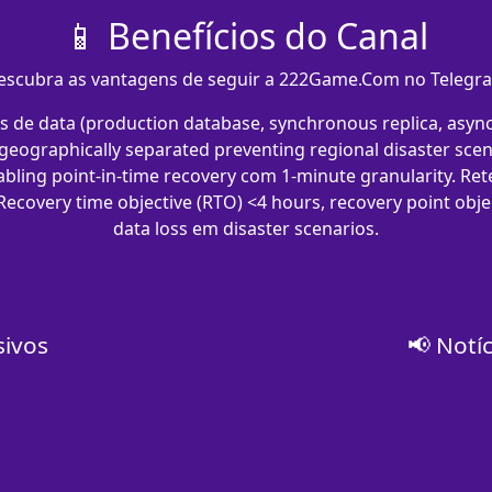
📱 Benefícios do Canal
escubra as vantagens de seguir a 222Game.Com no Telegr
es de data (production database, synchronous replica, asyn
 (geographically separated preventing regional disaster sc
abling point-in-time recovery com 1-minute granularity. Rete
Recovery time objective (RTO) <4 hours, recovery point obj
data loss em disaster scenarios.
sivos
📢 Notí