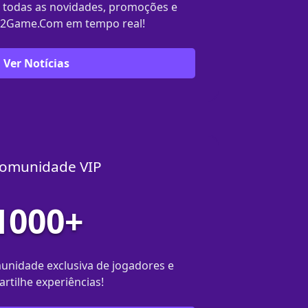
e todas as novidades, promoções e
22Game.Com em tempo real!
Ver Notícias
Comunidade VIP
1000+
unidade exclusiva de jogadores e
rtilhe experiências!