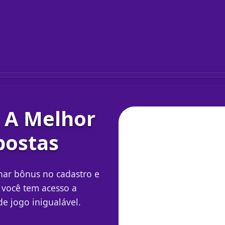
 A Melhor
postas
ar bônus no cadastro e
você tem acesso a
e jogo inigualável.