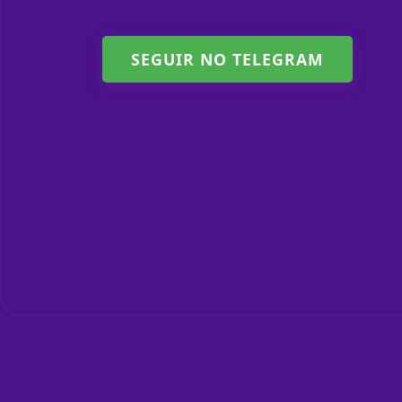
SEGUIR NO TELEGRAM