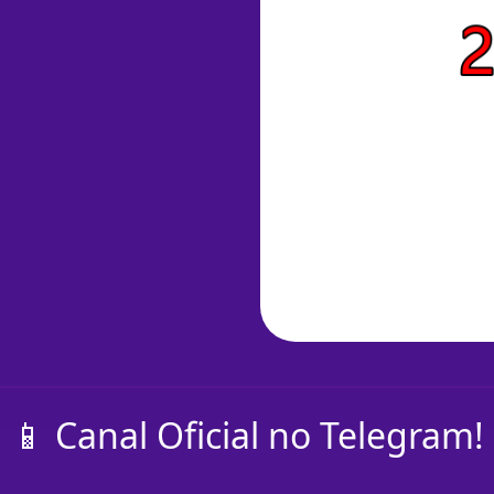
📱 Canal Oficial no Telegram!