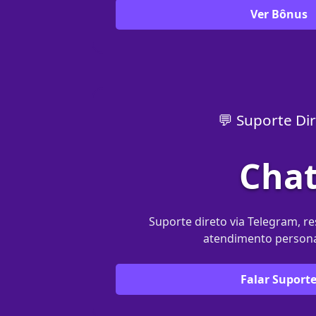
Ver Bônus
💬 Suporte Di
Cha
Suporte direto via Telegram, r
atendimento persona
Falar Suport