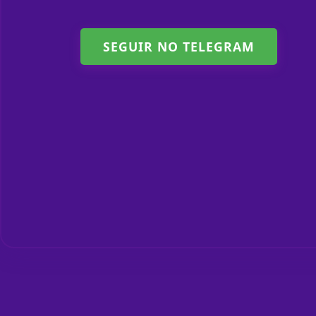
SEGUIR NO TELEGRAM