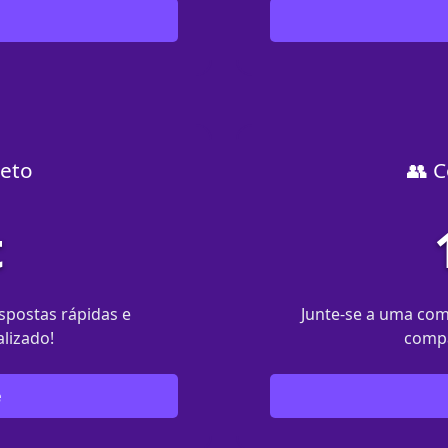
reto
👥 
t
espostas rápidas e
Junte-se a uma com
lizado!
compa
e