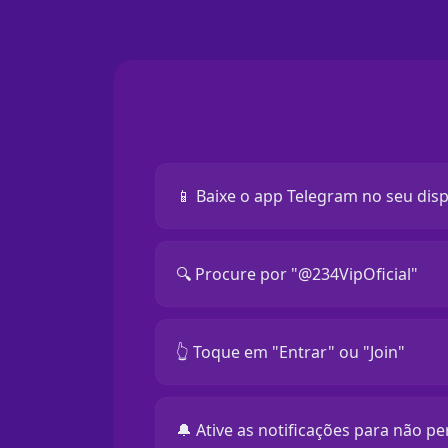
📱 Baixe o app Telegram no seu disp
🔍 Procure por "@234VipOficial"
👆 Toque em "Entrar" ou "Join"
🔔 Ative as notificações para não p