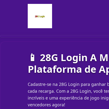
📱 28G Login A M
Plataforma de A
Cadastre-se na 28G Login para ganhar 
cada recarga. Com a 28G Login, você t
incríveis e uma experiência de jogo inig
vencedores agora!