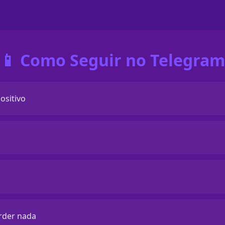
📱 Como Seguir no Telegram
ositivo
erder nada