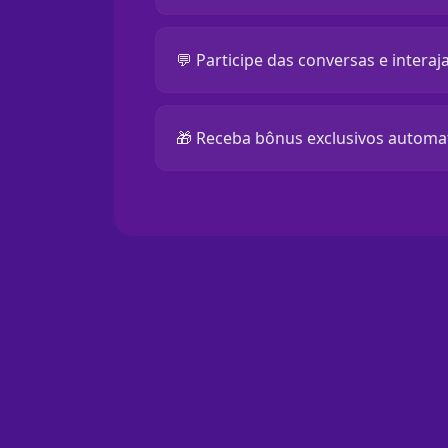
💬 Participe das conversas e interaj
🎁 Receba bônus exclusivos autom