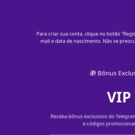
Para criar sua conta, clique no botão “Reg
mail e data de nascimento. Não se preoc
🎁 Bônus Exclu
VIP
Receba bônus exclusivos do Telegra
e códigos promocionai