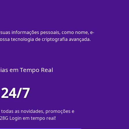
om suas informações pessoais, como nome, e-
nossa tecnologia de criptografia avançada.
cias em Tempo Real
24/7
e todas as novidades, promoções e
 28G Login em tempo real!