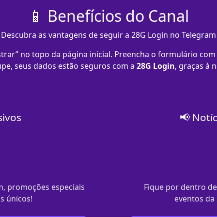
📱 Benefícios do Canal
Descubra as vantagens de seguir a 28G Login no Telegram
istrar” no topo da página inicial. Preencha o formulário c
upe, seus dados estão seguros com a
28G Login
, graças à 
sivos
📢 Notí
m, promoções especiais
Fique por dentro d
s únicos!
eventos da