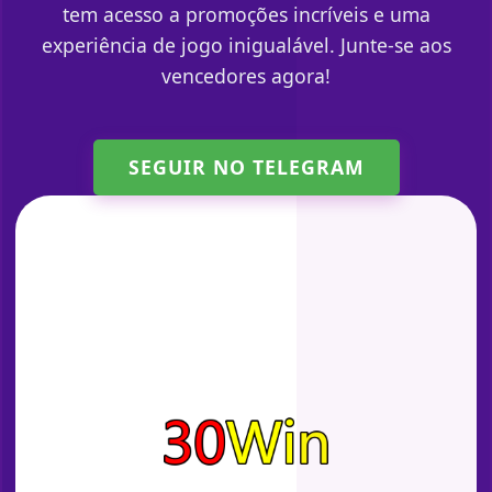
tem acesso a promoções incríveis e uma
experiência de jogo inigualável. Junte-se aos
vencedores agora!
SEGUIR NO TELEGRAM