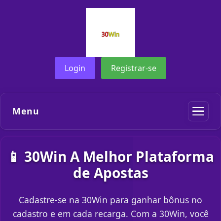
Login
Registrar-se
Menu
📱 30Win A Melhor Plataforma
de Apostas
Cadastre-se na 30Win para ganhar bônus no
cadastro e em cada recarga. Com a 30Win, você