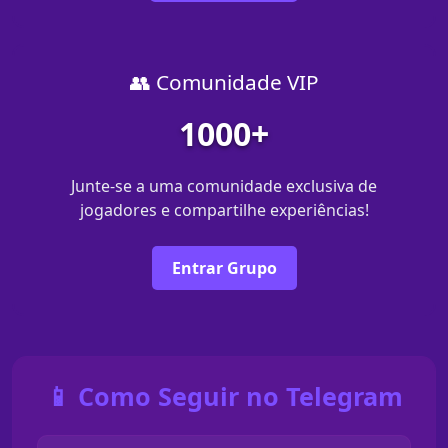
👥 Comunidade VIP
1000+
Junte-se a uma comunidade exclusiva de
jogadores e compartilhe experiências!
Entrar Grupo
📱 Como Seguir no Telegram