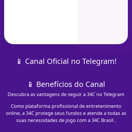
📱 Canal Oficial no Telegram!
📱 Benefícios do Canal
Descubra as vantagens de seguir a 34C no Telegram
Como plataforma profissional de entretenimento
online, a 34C protege seus fundos e atende a todas as
suas necessidades de jogo com a 34C Brasil .