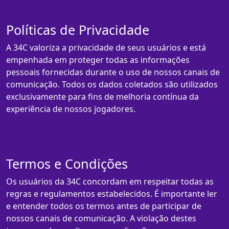
Políticas de Privacidade
A 34C valoriza a privacidade de seus usuários e está
empenhada em proteger todas as informações
pessoais fornecidas durante o uso de nossos canais de
comunicação. Todos os dados coletados são utilizados
exclusivamente para fins de melhoria contínua da
experiência de nossos jogadores.
Termos e Condições
Os usuários da 34C concordam em respeitar todas as
regras e regulamentos estabelecidos. É importante ler
e entender todos os termos antes de participar de
nossos canais de comunicação. A violação destes