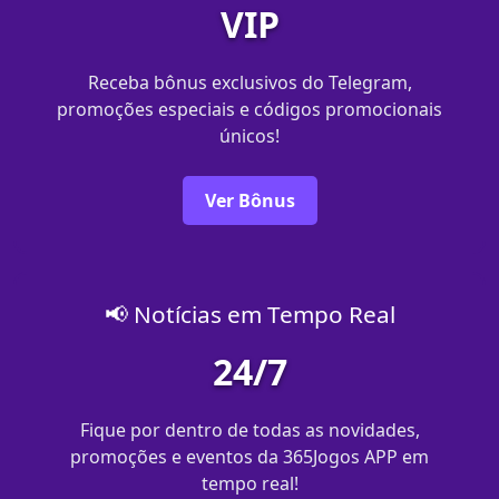
VIP
Receba bônus exclusivos do Telegram,
promoções especiais e códigos promocionais
únicos!
Ver Bônus
📢 Notícias em Tempo Real
24/7
Fique por dentro de todas as novidades,
promoções e eventos da 365Jogos APP em
tempo real!