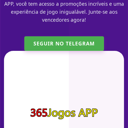
APP, você tem acesso a promoções incríveis e uma
experiência de jogo inigualável. Junte-se aos
vencedores agora!
SEGUIR NO TELEGRAM