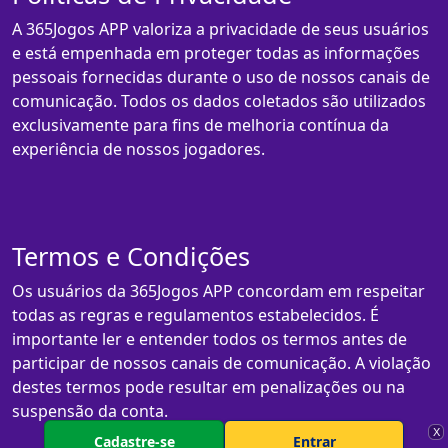
A 365Jogos APP valoriza a privacidade de seus usuários
e está empenhada em proteger todas as informações
pessoais fornecidas durante o uso de nossos canais de
comunicação. Todos os dados coletados são utilizados
exclusivamente para fins de melhoria contínua da
experiência de nossos jogadores.
Termos e Condições
Os usuários da 365Jogos APP concordam em respeitar
todas as regras e regulamentos estabelecidos. É
importante ler e entender todos os termos antes de
participar de nossos canais de comunicação. A violação
destes termos pode resultar em penalizações ou na
suspensão da conta.
X
Cadastre-se
Entrar