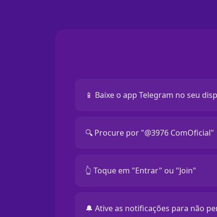
📱 Baixe o app Telegram no seu disp
🔍 Procure por "@3976 ComOficial"
👆 Toque em "Entrar" ou "Join"
🔔 Ative as notificações para não p