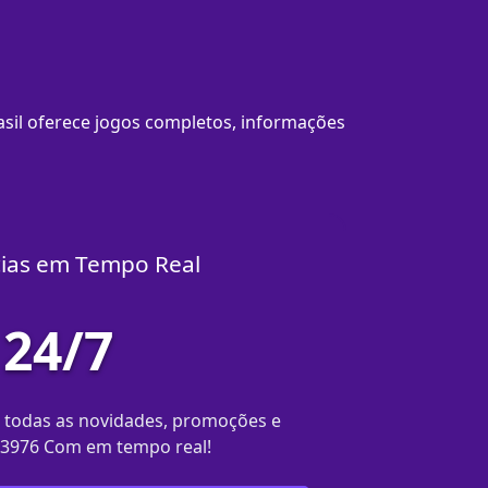
asil oferece jogos completos, informações
cias em Tempo Real
24/7
e todas as novidades, promoções e
 3976 Com em tempo real!