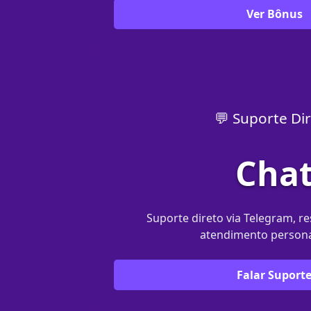
Ver Bônus
💬 Suporte Di
Cha
Suporte direto via Telegram, r
atendimento persona
Falar Suport