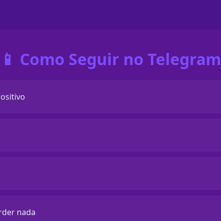
📱 Como Seguir no Telegram
ositivo
erder nada