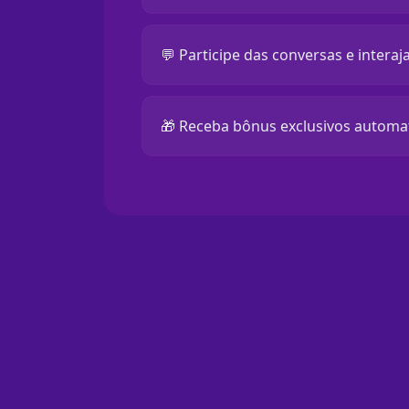
💬 Participe das conversas e interaj
🎁 Receba bônus exclusivos autom