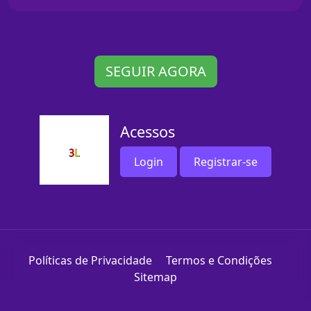
SEGUIR AGORA
Acessos
Login
Registrar-se
Políticas de Privacidade
Termos e Condições
Sitemap