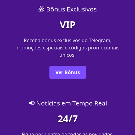
🎁 Bônus Exclusivos
VIP
Receba bônus exclusivos do Telegram,
promoções especiais e códigos promocionais
únicos!
Ver Bônus
📢 Notícias em Tempo Real
24/7
Fique por dentro de todas as novidades,