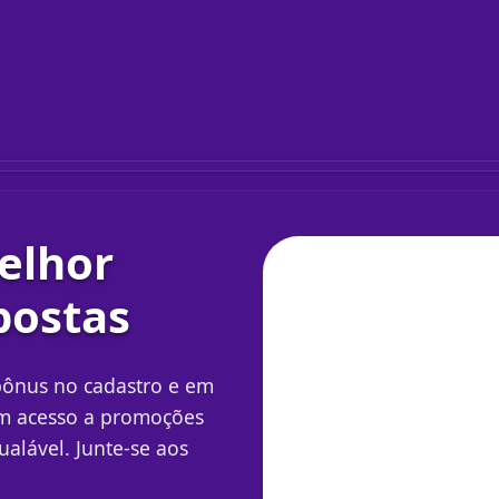
elhor
postas
bônus no cadastro e em
em acesso a promoções
ualável. Junte-se aos