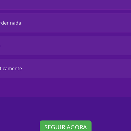
erder nada
a
aticamente
SEGUIR AGORA