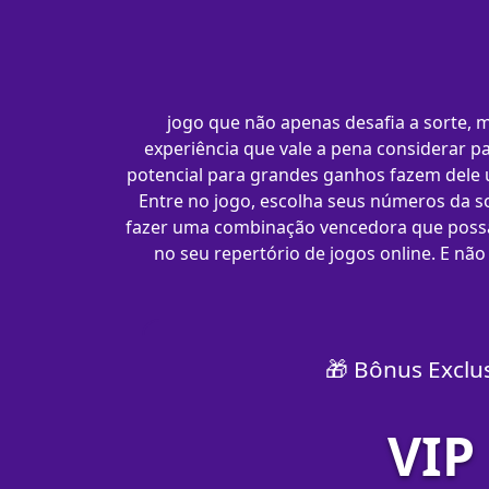
jogo que não apenas desafia a sorte,
experiência que vale a pena considerar p
potencial para grandes ganhos fazem dele 
Entre no jogo, escolha seus números da s
fazer uma combinação vencedora que possa 
no seu repertório de jogos online. E nã
🎁 Bônus Exclu
VIP