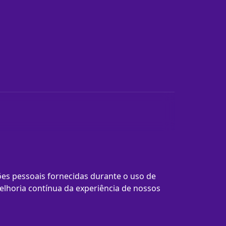
ões pessoais fornecidas durante o uso de
elhoria contínua da experiência de nossos