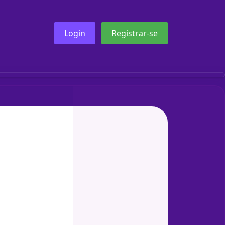
Login
Registrar-se