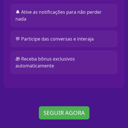
🔔 Ative as notificações para não perder
nada
💬 Participe das conversas e interaja
🎁 Receba bônus exclusivos
automaticamente
SEGUIR AGORA