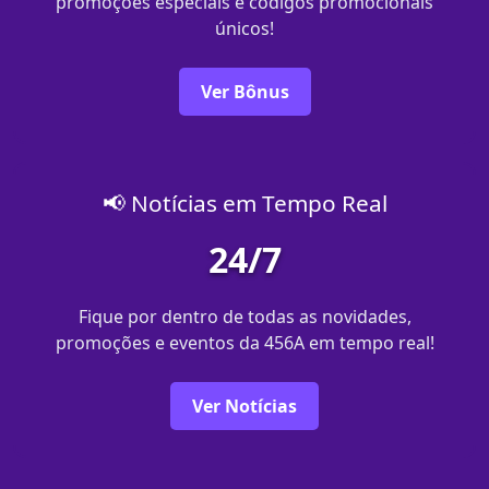
promoções especiais e códigos promocionais
únicos!
Ver Bônus
📢 Notícias em Tempo Real
24/7
Fique por dentro de todas as novidades,
promoções e eventos da 456A em tempo real!
Ver Notícias