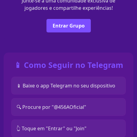
Junte-se a uma comunidade exclusiva de
jogadores e compartilhe experiências!
Entrar Grupo
📱 Como Seguir no Telegram
📱 Baixe o app Telegram no seu dispositivo
🔍 Procure por "@456AOficial"
👆 Toque em "Entrar" ou "Join"