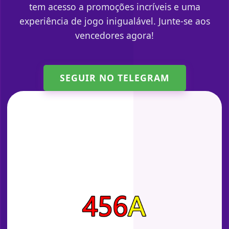
tem acesso a promoções incríveis e uma
experiência de jogo inigualável. Junte-se aos
vencedores agora!
SEGUIR NO TELEGRAM