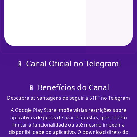
📱 Canal Oficial no Telegram!
📱 Benefícios do Canal
Descubra as vantagens de seguir a 51FF no Telegram
A Google Play Store impõe várias restrições sobre
aplicativos de jogos de azar e apostas, que podem
limitar a funcionalidade ou até mesmo impedir a
disponibilidade do aplicativo. O download direto do