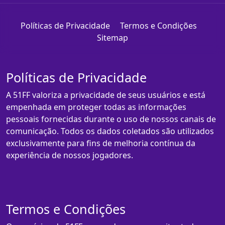
Políticas de Privacidade
Termos e Condições
Sitemap
Políticas de Privacidade
A 51FF valoriza a privacidade de seus usuários e está
empenhada em proteger todas as informações
pessoais fornecidas durante o uso de nossos canais de
comunicação. Todos os dados coletados são utilizados
exclusivamente para fins de melhoria contínua da
experiência de nossos jogadores.
Termos e Condições