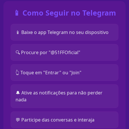
📱 Como Seguir no Telegram
📱 Baixe o app Telegram no seu dispositivo
🔍 Procure por "@51FFOficial"
👆 Toque em "Entrar" ou "Join"
🔔 Ative as notificações para não perder
nada
💬 Participe das conversas e interaja