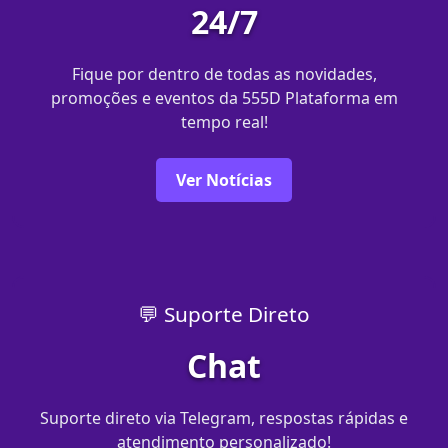
24/7
Fique por dentro de todas as novidades,
promoções e eventos da 555D Plataforma em
tempo real!
Ver Notícias
💬 Suporte Direto
Chat
Suporte direto via Telegram, respostas rápidas e
atendimento personalizado!