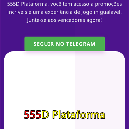
555D Plataforma, você tem acesso a promoções
incríveis e uma experiência de jogo inigualável.
Junte-se aos vencedores agora!
SEGUIR NO TELEGRAM