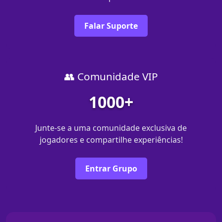
Falar Suporte
👥 Comunidade VIP
1000+
Junte-se a uma comunidade exclusiva de
jogadores e compartilhe experiências!
Entrar Grupo