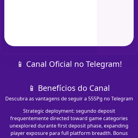
📱 Canal Oficial no Telegram!
📱 Benefícios do Canal
Descubra as vantagens de seguir a 555Pg no Telegram
Strategic deployment: segundo deposit
frequentemente directed toward game categories
unexplored durante first deposit phase, expanding
player exposure para full platform breadth. Bonus