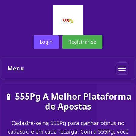
Login
Registrar-se
Menu
📱 555Pg A Melhor Plataforma
de Apostas
Cadastre-se na 555Pg para ganhar bônus no
cadastro e em cada recarga. Com a 555Pg, você