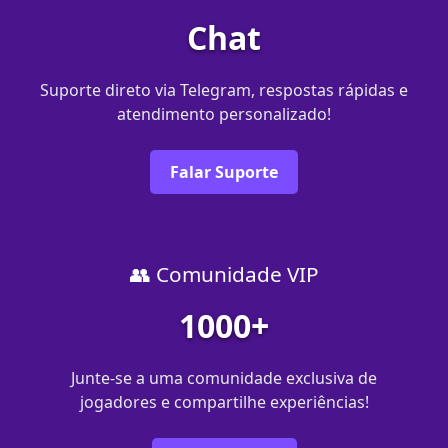
Chat
Suporte direto via Telegram, respostas rápidas e
atendimento personalizado!
Falar Suporte
👥 Comunidade VIP
1000+
Junte-se a uma comunidade exclusiva de
jogadores e compartilhe experiências!