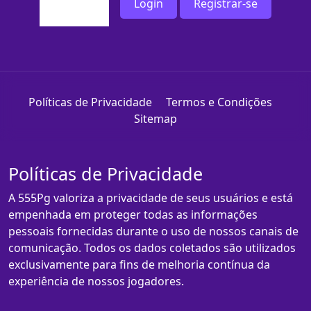
Login
Registrar-se
Políticas de Privacidade
Termos e Condições
Sitemap
Políticas de Privacidade
A 555Pg valoriza a privacidade de seus usuários e está
empenhada em proteger todas as informações
pessoais fornecidas durante o uso de nossos canais de
comunicação. Todos os dados coletados são utilizados
exclusivamente para fins de melhoria contínua da
experiência de nossos jogadores.