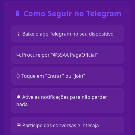
📱 Como Seguir no Telegram
📱 Baixe o app Telegram no seu dispositivo
🔍 Procure por "@55AA PagaOficial"
👆 Toque em "Entrar" ou "Join"
🔔 Ative as notificações para não perder
nada
💬 Participe das conversas e interaja