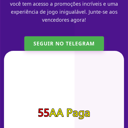
você tem acesso a promoções incríveis e uma
experiência de jogo inigualável. Junte-se aos
vencedores agora!
SEGUIR NO TELEGRAM