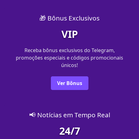
🎁 Bônus Exclusivos
VIP
Receba bônus exclusivos do Telegram,
promoções especiais e códigos promocionais
únicos!
Ver Bônus
📢 Notícias em Tempo Real
24/7