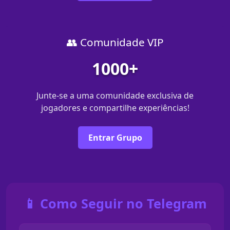
👥 Comunidade VIP
1000+
Junte-se a uma comunidade exclusiva de
jogadores e compartilhe experiências!
Entrar Grupo
📱 Como Seguir no Telegram