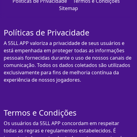
Políticas de Privacidade
Termos e Condições
Sitemap
Políticas de Privacidade
A 55LL APP valoriza a privacidade de seus usuários e
está empenhada em proteger todas as informações
pessoais fornecidas durante o uso de nossos canais de
comunicação. Todos os dados coletados são utilizados
exclusivamente para fins de melhoria contínua da
experiência de nossos jogadores.
Termos e Condições
Os usuários da 55LL APP concordam em respeitar
todas as regras e regulamentos estabelecidos. É