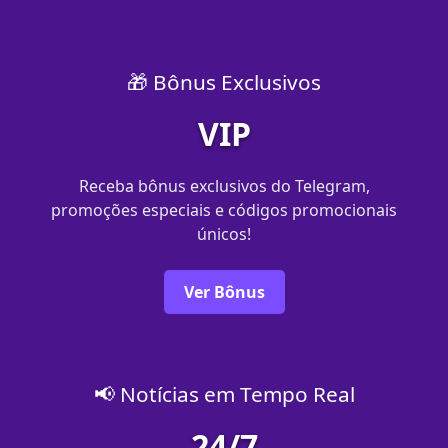
🎁 Bônus Exclusivos
VIP
Receba bônus exclusivos do Telegram,
promoções especiais e códigos promocionais
únicos!
Ver Bônus
📢 Notícias em Tempo Real
24/7