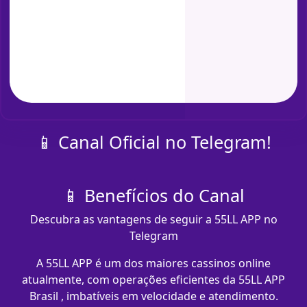
📱 Canal Oficial no Telegram!
📱 Benefícios do Canal
Descubra as vantagens de seguir a 55LL APP no
Telegram
A 55LL APP é um dos maiores cassinos online
atualmente, com operações eficientes da 55LL APP
Brasil , imbatíveis em velocidade e atendimento.