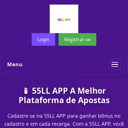
Login
Registrar-se
Menu
📱 55LL APP A Melhor
Plataforma de Apostas
Cadastre-se na 55LL APP para ganhar bônus no
cadastro e em cada recarga. Com a 55LL APP, você