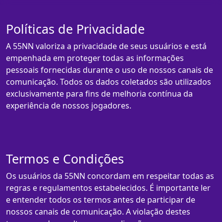
Políticas de Privacidade
A 55NN valoriza a privacidade de seus usuários e está
empenhada em proteger todas as informações
pessoais fornecidas durante o uso de nossos canais de
comunicação. Todos os dados coletados são utilizados
exclusivamente para fins de melhoria contínua da
experiência de nossos jogadores.
Termos e Condições
Os usuários da 55NN concordam em respeitar todas as
regras e regulamentos estabelecidos. É importante ler
e entender todos os termos antes de participar de
nossos canais de comunicação. A violação destes