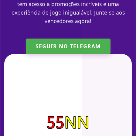
tem acesso a promoções incríveis e uma
experiência de jogo inigualável. Junte-se aos
vencedores agora!
SEGUIR NO TELEGRAM