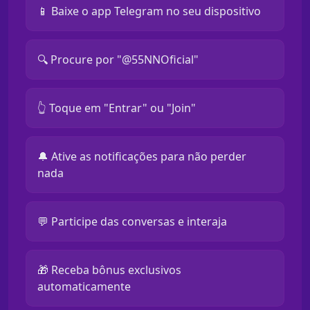
📱 Baixe o app Telegram no seu dispositivo
🔍 Procure por "@55NNOficial"
👆 Toque em "Entrar" ou "Join"
🔔 Ative as notificações para não perder
nada
💬 Participe das conversas e interaja
🎁 Receba bônus exclusivos
automaticamente