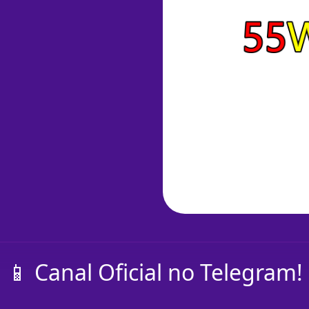
📱 Canal Oficial no Telegram!