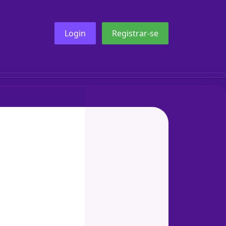
Login
Registrar-se