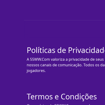
Políticas de Privacida
A 55WW.Com valoriza a privacidade de seus
nossos canais de comunicação. Todos os dad
jogadores.
Termos e Condições