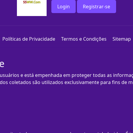
Login
Registrar-se
Políticas de Privacidade
Termos e Condições
Sitemap
de
 usuários e está empenhada em proteger todas as informaç
os coletados são utilizados exclusivamente para fins de m