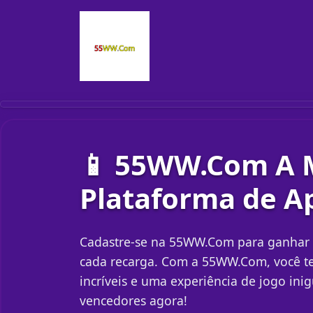
📱 55WW.Com A 
Plataforma de A
Cadastre-se na 55WW.Com para ganhar 
cada recarga. Com a 55WW.Com, você t
incríveis e uma experiência de jogo inig
vencedores agora!