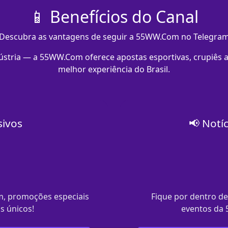
📱 Benefícios do Canal
Descubra as vantagens de seguir a 55WW.Com no Telegra
ústria — a 55WW.Com oferece apostas esportivas, crupiês a
melhor experiência do Brasil.
sivos
📢 Notí
m, promoções especiais
Fique por dentro d
s únicos!
eventos da