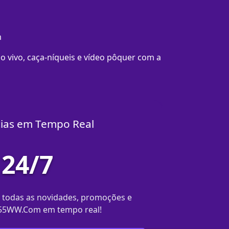
m
o vivo, caça-níqueis e vídeo pôquer com a
cias em Tempo Real
24/7
e todas as novidades, promoções e
 55WW.Com em tempo real!