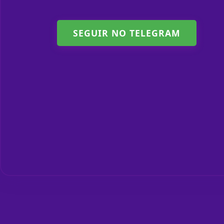
SEGUIR NO TELEGRAM