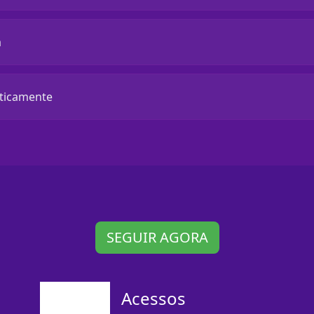
a
aticamente
SEGUIR AGORA
Acessos