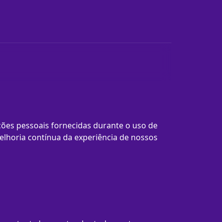
ões pessoais fornecidas durante o uso de
elhoria contínua da experiência de nossos