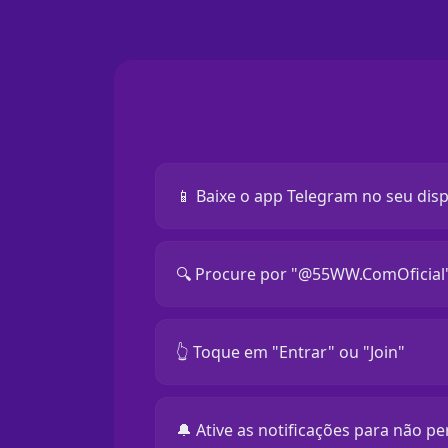
📱 Baixe o app Telegram no seu disp
🔍 Procure por "@55WW.ComOficial
👆 Toque em "Entrar" ou "Join"
🔔 Ative as notificações para não p