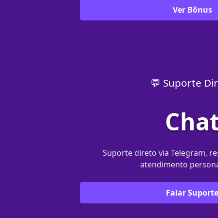
Ver Bônus
💬 Suporte Di
Cha
Suporte direto via Telegram, r
atendimento persona
Falar Suport