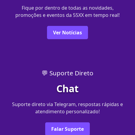
Fique por dentro de todas as novidades,
promoções e eventos da 55XX em tempo real!
Ver Notícias
💬 Suporte Direto
Chat
Suporte direto via Telegram, respostas rápidas e
atendimento personalizado!
Falar Suporte