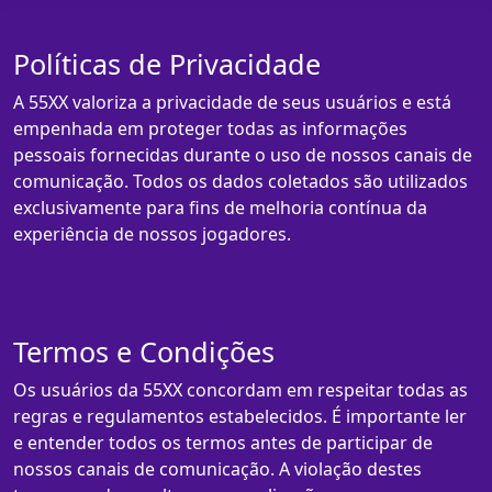
Políticas de Privacidade
A 55XX valoriza a privacidade de seus usuários e está
empenhada em proteger todas as informações
pessoais fornecidas durante o uso de nossos canais de
comunicação. Todos os dados coletados são utilizados
exclusivamente para fins de melhoria contínua da
experiência de nossos jogadores.
Termos e Condições
Os usuários da 55XX concordam em respeitar todas as
regras e regulamentos estabelecidos. É importante ler
e entender todos os termos antes de participar de
nossos canais de comunicação. A violação destes