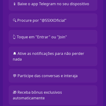
📱 Baixe o app Telegram no seu dispositivo
🔍 Procure por "@55XXOficial"
👆 Toque em "Entrar" ou "Join"
🔔 Ative as notificações para não perder
nada
💬 Participe das conversas e interaja
🎁 Receba bônus exclusivos
automaticamente