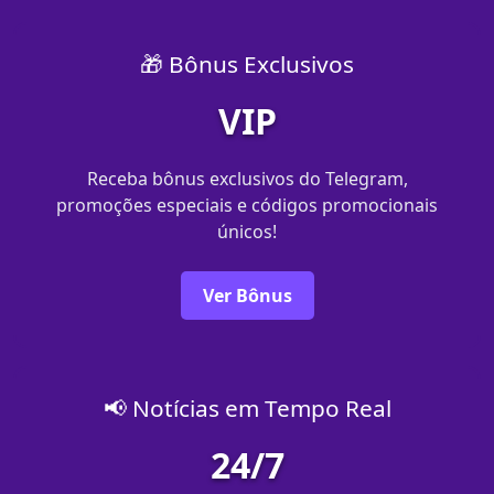
🎁 Bônus Exclusivos
VIP
Receba bônus exclusivos do Telegram,
promoções especiais e códigos promocionais
únicos!
Ver Bônus
📢 Notícias em Tempo Real
24/7