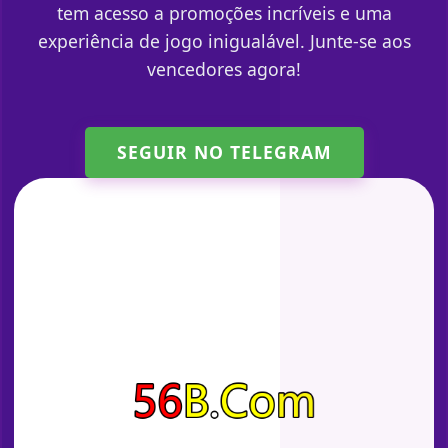
tem acesso a promoções incríveis e uma
experiência de jogo inigualável. Junte-se aos
vencedores agora!
SEGUIR NO TELEGRAM