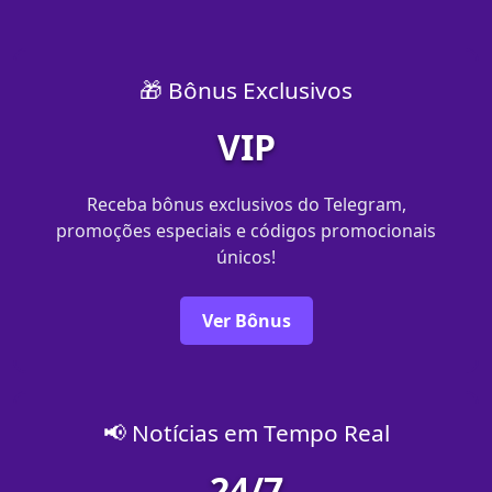
🎁 Bônus Exclusivos
VIP
Receba bônus exclusivos do Telegram,
promoções especiais e códigos promocionais
únicos!
Ver Bônus
📢 Notícias em Tempo Real
24/7