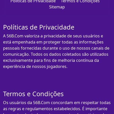
Políticas de Privacidade
Termos e Condições
Sitemap
Políticas de Privacidade
A 56B.Com valoriza a privacidade de seus usuários e
está empenhada em proteger todas as informações
pessoais fornecidas durante o uso de nossos canais de
comunicação. Todos os dados coletados são utilizados
exclusivamente para fins de melhoria contínua da
experiência de nossos jogadores.
Termos e Condições
Os usuários da 56B.Com concordam em respeitar todas
as regras e regulamentos estabelecidos. É importante