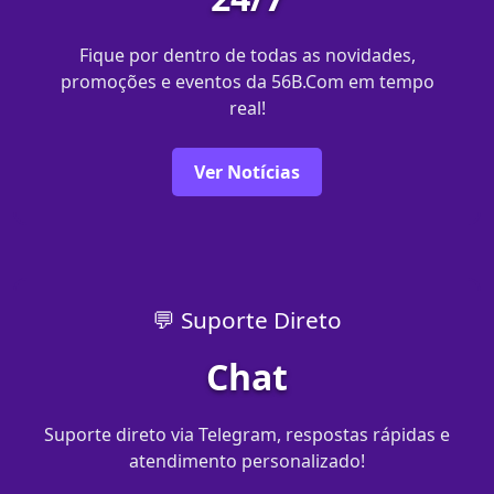
Fique por dentro de todas as novidades,
promoções e eventos da 56B.Com em tempo
real!
Ver Notícias
💬 Suporte Direto
Chat
Suporte direto via Telegram, respostas rápidas e
atendimento personalizado!