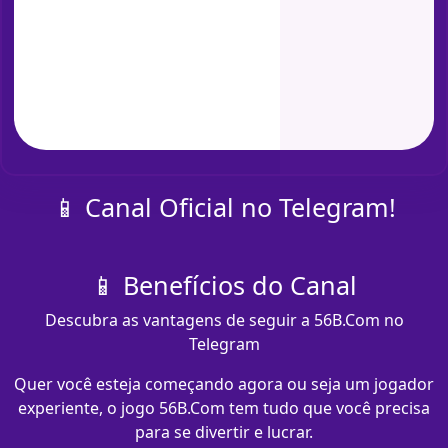
📱 Canal Oficial no Telegram!
📱 Benefícios do Canal
Descubra as vantagens de seguir a 56B.Com no
Telegram
Quer você esteja começando agora ou seja um jogador
experiente, o jogo 56B.Com tem tudo que você precisa
para se divertir e lucrar.