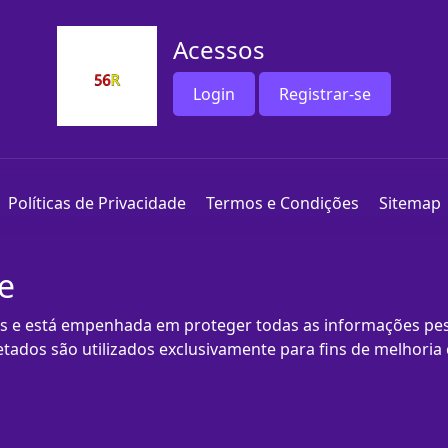
Acessos
Login
Registrar-se
Políticas de Privacidade
Termos e Condições
Sitemap
de
ios e está empenhada em proteger todas as informações pe
tados são utilizados exclusivamente para fins de melhoria