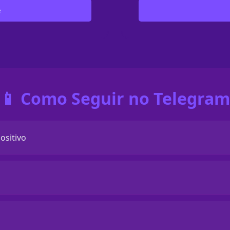
e
📱 Como Seguir no Telegram
ositivo