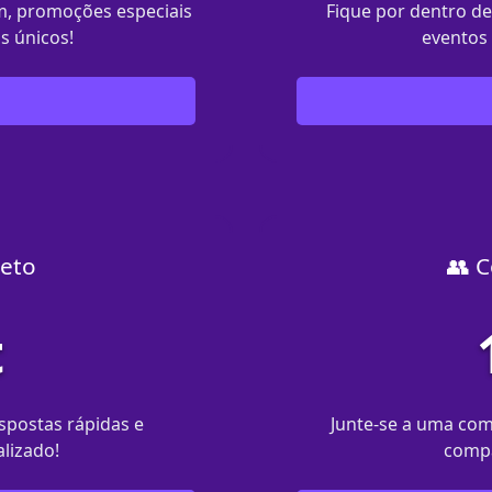
m, promoções especiais
Fique por dentro d
s únicos!
eventos
reto
👥 
t
espostas rápidas e
Junte-se a uma com
lizado!
compa