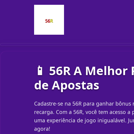
📱 56R A Melhor
de Apostas
Cadastre-se na 56R para ganhar bônus 
recarga. Com a 56R, você tem acesso a 
uma experiência de jogo inigualável. J
agora!