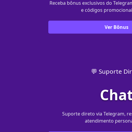
Receba bônus exclusivos do Telegra
e códigos promocionai
Ver Bônus
💬 Suporte Di
Cha
Suporte direto via Telegram, r
atendimento persona