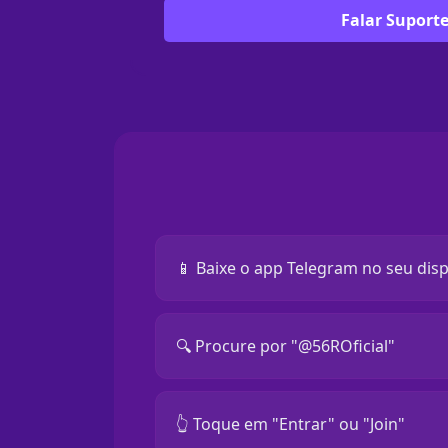
Falar Suport
📱 Baixe o app Telegram no seu disp
🔍 Procure por "@56ROficial"
👆 Toque em "Entrar" ou "Join"