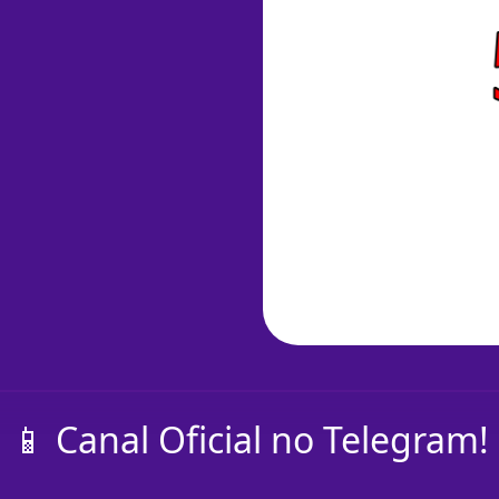
📱 Canal Oficial no Telegram!