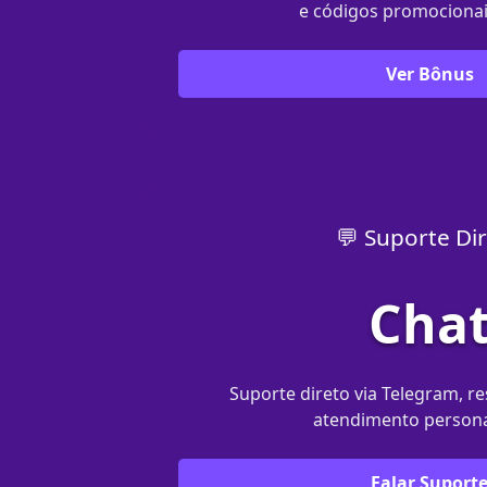
e códigos promocionai
Ver Bônus
💬 Suporte Di
Cha
Suporte direto via Telegram, r
atendimento persona
Falar Suport