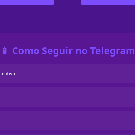
📱 Como Seguir no Telegram
ositivo