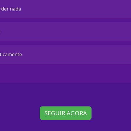
erder nada
a
aticamente
SEGUIR AGORA