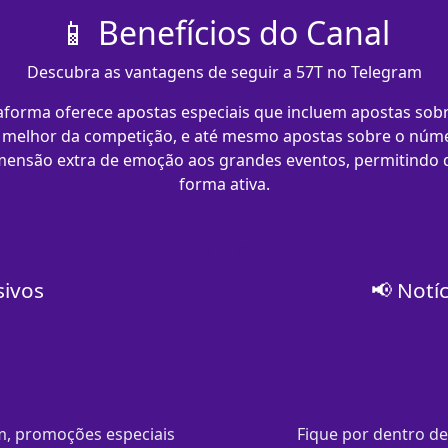
📱 Benefícios do Canal
Descubra as vantagens de seguir a 57T no Telegram
aforma oferece apostas especiais que incluem apostas sobr
to o melhor da competição, e até mesmo apostas sobre o núm
ensão extra de emoção aos grandes eventos, permitindo qu
forma ativa.
sivos
📢 Notí
m, promoções especiais
Fique por dentro d