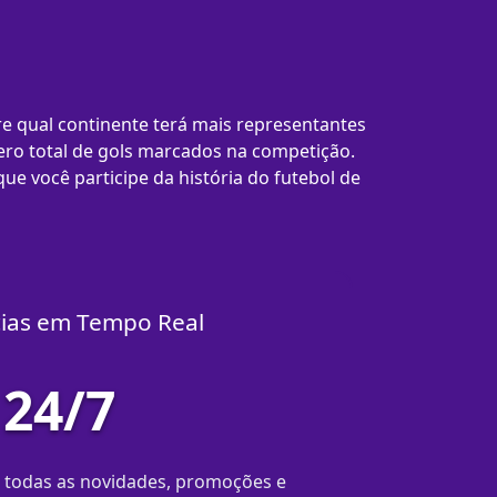
e qual continente terá mais representantes
ero total de gols marcados na competição.
e você participe da história do futebol de
cias em Tempo Real
24/7
e todas as novidades, promoções e