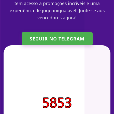
tem acesso a promoções incríveis e uma
experiência de jogo inigualável. Junte-se aos
vencedores agora!
SEGUIR NO TELEGRAM