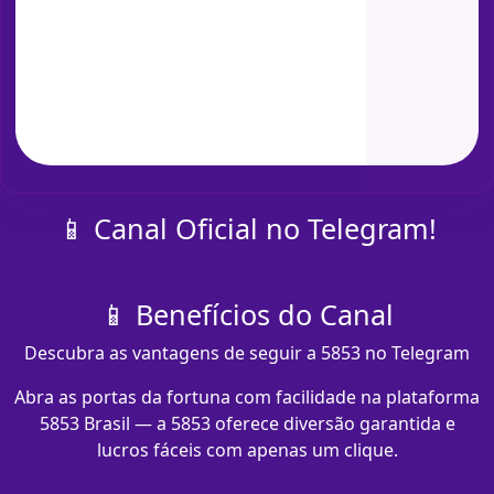
📱 Canal Oficial no Telegram!
📱 Benefícios do Canal
Descubra as vantagens de seguir a 5853 no Telegram
Abra as portas da fortuna com facilidade na plataforma
5853 Brasil — a 5853 oferece diversão garantida e
lucros fáceis com apenas um clique.