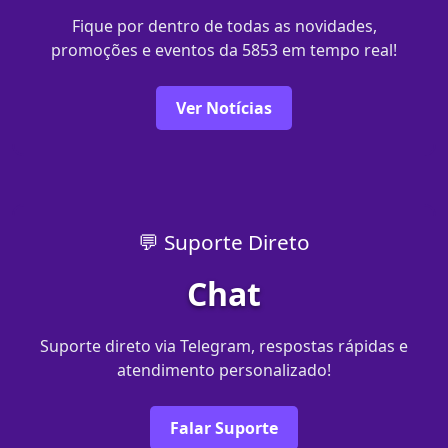
Fique por dentro de todas as novidades,
promoções e eventos da 5853 em tempo real!
Ver Notícias
💬 Suporte Direto
Chat
Suporte direto via Telegram, respostas rápidas e
atendimento personalizado!
Falar Suporte