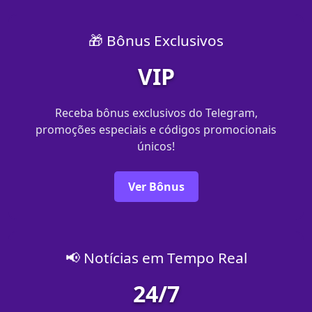
🎁 Bônus Exclusivos
VIP
Receba bônus exclusivos do Telegram,
promoções especiais e códigos promocionais
únicos!
Ver Bônus
📢 Notícias em Tempo Real
24/7