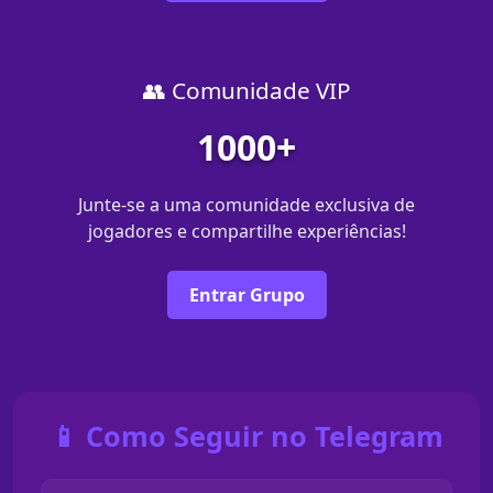
👥 Comunidade VIP
1000+
Junte-se a uma comunidade exclusiva de
jogadores e compartilhe experiências!
Entrar Grupo
📱 Como Seguir no Telegram