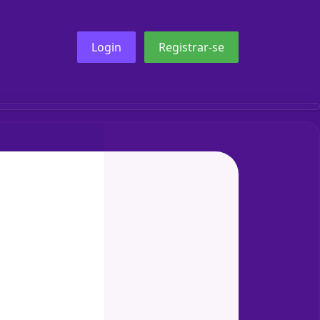
Login
Registrar-se