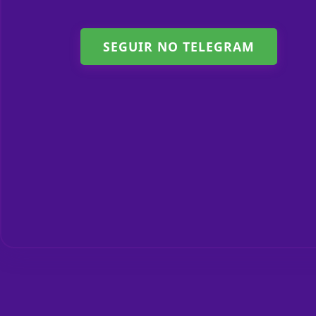
SEGUIR NO TELEGRAM