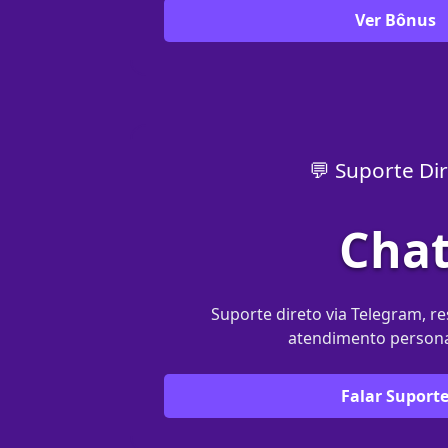
Ver Bônus
💬 Suporte Di
Cha
Suporte direto via Telegram, r
atendimento persona
Falar Suport