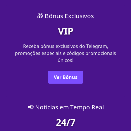
🎁 Bônus Exclusivos
VIP
Receba bônus exclusivos do Telegram,
promoções especiais e códigos promocionais
únicos!
Ver Bônus
📢 Notícias em Tempo Real
24/7