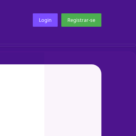
Login
Registrar-se