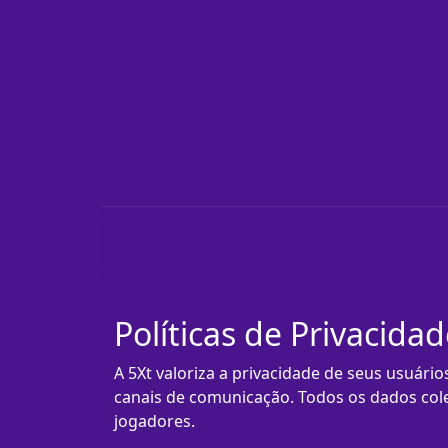
Políticas de Privacida
A 5Xt valoriza a privacidade de seus usuár
canais de comunicação. Todos os dados cole
jogadores.