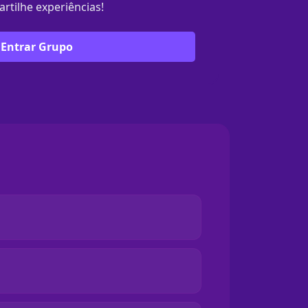
rtilhe experiências!
Entrar Grupo