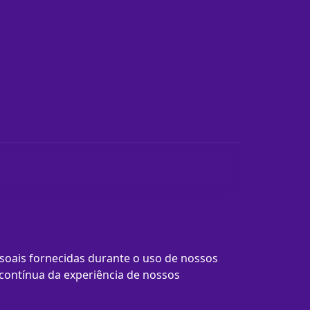
soais fornecidas durante o uso de nossos
 contínua da experiência de nossos