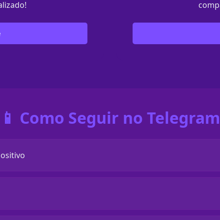
lizado!
compa
e
📱 Como Seguir no Telegram
ositivo