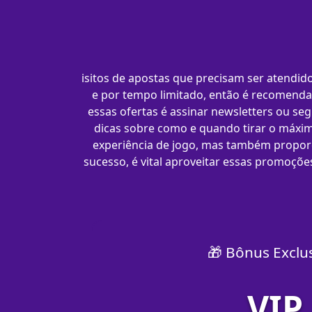
isitos de apostas que precisam ser atendi
e por tempo limitado, então é recomenda
essas ofertas é assinar newsletters ou se
dicas sobre como e quando tirar o máximo 
experiência de jogo, mas também propor
sucesso, é vital aproveitar essas promoçõ
🎁 Bônus Exclu
VIP