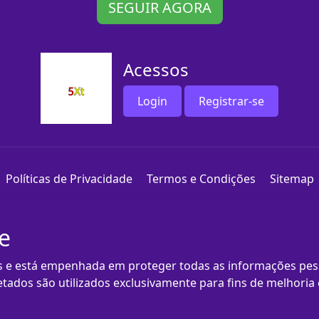
SEGUIR AGORA
Acessos
Login
Registrar-se
Políticas de Privacidade
Termos e Condições
Sitemap
de
ios e está empenhada em proteger todas as informações pes
tados são utilizados exclusivamente para fins de melhoria