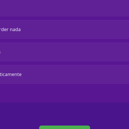
erder nada
a
aticamente