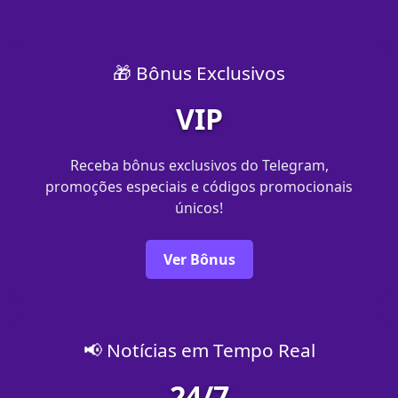
🎁 Bônus Exclusivos
VIP
Receba bônus exclusivos do Telegram,
promoções especiais e códigos promocionais
únicos!
Ver Bônus
📢 Notícias em Tempo Real
24/7