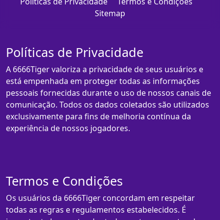
Políticas de Privacidade
Termos e Condições
Sitemap
Políticas de Privacidade
A 6666Tiger valoriza a privacidade de seus usuários e
está empenhada em proteger todas as informações
pessoais fornecidas durante o uso de nossos canais de
comunicação. Todos os dados coletados são utilizados
exclusivamente para fins de melhoria contínua da
experiência de nossos jogadores.
Termos e Condições
Os usuários da 6666Tiger concordam em respeitar
todas as regras e regulamentos estabelecidos. É