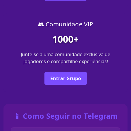
👥 Comunidade VIP
1000+
Junte-se a uma comunidade exclusiva de
jogadores e compartilhe experiências!
Entrar Grupo
📱 Como Seguir no Telegram