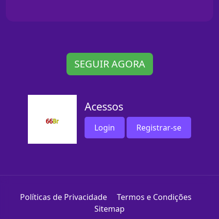
SEGUIR AGORA
Acessos
Login
Registrar-se
Políticas de Privacidade
Termos e Condições
Sitemap