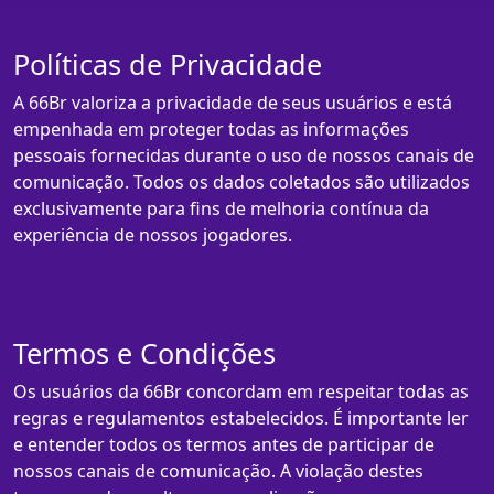
Políticas de Privacidade
A 66Br valoriza a privacidade de seus usuários e está
empenhada em proteger todas as informações
pessoais fornecidas durante o uso de nossos canais de
comunicação. Todos os dados coletados são utilizados
exclusivamente para fins de melhoria contínua da
experiência de nossos jogadores.
Termos e Condições
Os usuários da 66Br concordam em respeitar todas as
regras e regulamentos estabelecidos. É importante ler
e entender todos os termos antes de participar de
nossos canais de comunicação. A violação destes