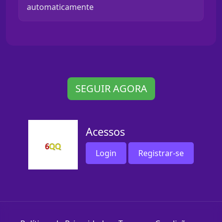
automaticamente
SEGUIR AGORA
Acessos
Login
Registrar-se