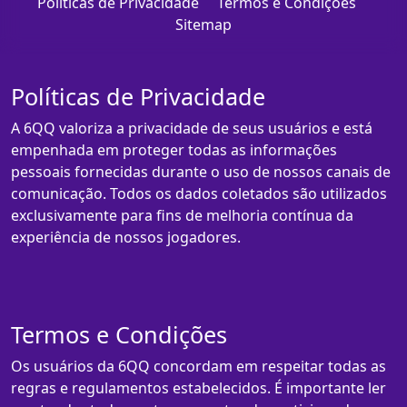
Políticas de Privacidade
Termos e Condições
Sitemap
Políticas de Privacidade
A 6QQ valoriza a privacidade de seus usuários e está
empenhada em proteger todas as informações
pessoais fornecidas durante o uso de nossos canais de
comunicação. Todos os dados coletados são utilizados
exclusivamente para fins de melhoria contínua da
experiência de nossos jogadores.
Termos e Condições
Os usuários da 6QQ concordam em respeitar todas as
regras e regulamentos estabelecidos. É importante ler