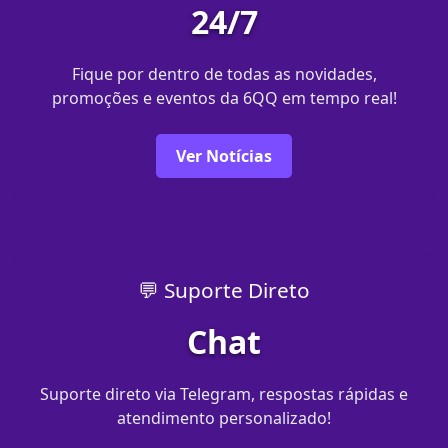
24/7
Fique por dentro de todas as novidades,
promoções e eventos da 6QQ em tempo real!
Ver Notícias
💬 Suporte Direto
Chat
Suporte direto via Telegram, respostas rápidas e
atendimento personalizado!