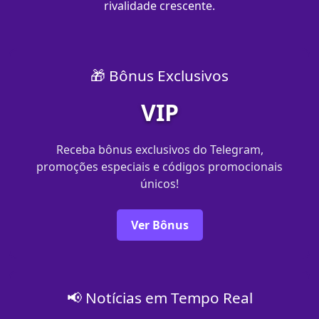
rivalidade crescente.
🎁 Bônus Exclusivos
VIP
Receba bônus exclusivos do Telegram,
promoções especiais e códigos promocionais
únicos!
Ver Bônus
📢 Notícias em Tempo Real