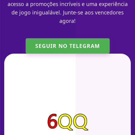
acesso a promoções incríveis e uma experiência
de jogo inigualável. Junte-se aos vencedores
agora!
SEGUIR NO TELEGRAM