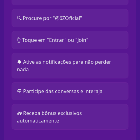
🔍 Procure por "@6ZOficial"
👆 Toque em "Entrar" ou "Join"
🔔 Ative as notificações para não perder
nada
💬 Participe das conversas e interaja
🎁 Receba bônus exclusivos
automaticamente