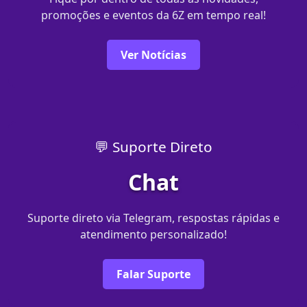
promoções e eventos da 6Z em tempo real!
Ver Notícias
💬 Suporte Direto
Chat
Suporte direto via Telegram, respostas rápidas e
atendimento personalizado!
Falar Suporte