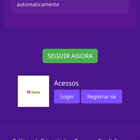
automaticamente
SEGUIR AGORA
Acessos
Login
Registrar-se