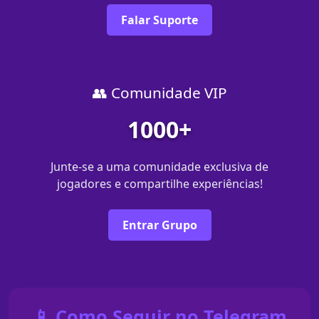
Falar Suporte
👥 Comunidade VIP
1000+
Junte-se a uma comunidade exclusiva de
jogadores e compartilhe experiências!
Entrar Grupo
📱 Como Seguir no Telegram