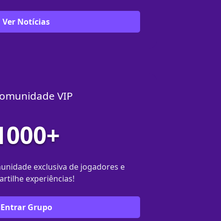
Ver Notícias
Comunidade VIP
1000+
unidade exclusiva de jogadores e
rtilhe experiências!
Entrar Grupo