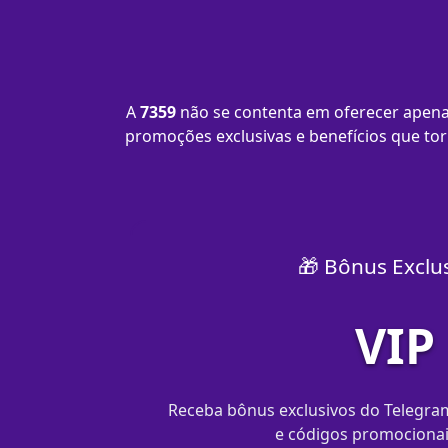
A
7359
não se contenta em oferecer apena
promoções exclusivas e benefícios que to
🎁 Bônus Exclu
VIP
Receba bônus exclusivos do Telegra
e códigos promocionai