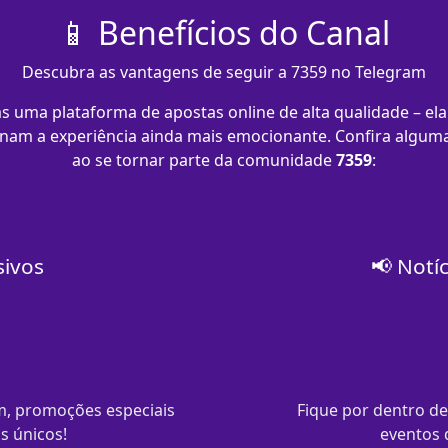
📱 Benefícios do Canal
Descubra as vantagens de seguir a 7359 no Telegram
s uma plataforma de apostas online de alta qualidade – 
rnam a experiência ainda mais emocionante. Confira algum
ao se tornar parte da comunidade
7359
:
sivos
📢 Notí
m, promoções especiais
Fique por dentro d
s únicos!
eventos 