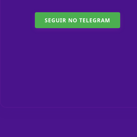
SEGUIR NO TELEGRAM