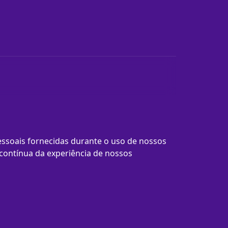
essoais fornecidas durante o uso de nossos
 contínua da experiência de nossos