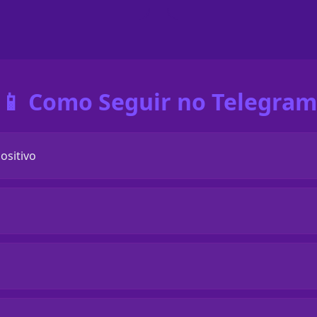
📱 Como Seguir no Telegram
ositivo