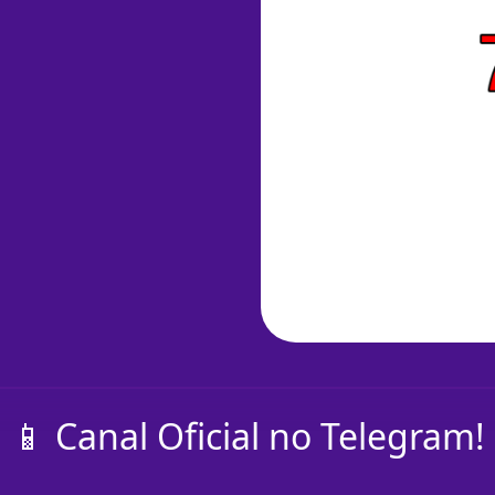
📱 Canal Oficial no Telegram!