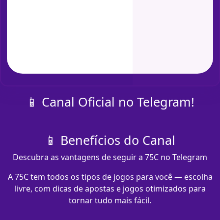
📱 Canal Oficial no Telegram!
📱 Benefícios do Canal
Descubra as vantagens de seguir a 75C no Telegram
A 75C tem todos os tipos de jogos para você — escolha
livre, com dicas de apostas e jogos otimizados para
tornar tudo mais fácil.