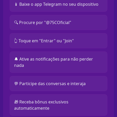
📱 Baixe o app Telegram no seu dispositivo
🔍 Procure por "@75COficial"
👆 Toque em "Entrar" ou "Join"
🔔 Ative as notificações para não perder
nada
💬 Participe das conversas e interaja
🎁 Receba bônus exclusivos
automaticamente