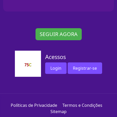
SEGUIR AGORA
Acessos
Login
Registrar-se
Políticas de Privacidade
Termos e Condições
Sitemap