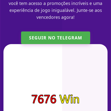
você tem acesso a promoções incríveis e uma
experiência de jogo inigualável. Junte-se aos
vencedores agora!
SEGUIR NO TELEGRAM