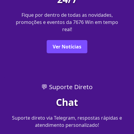
Fique por dentro de todas as novidades,
promoções e eventos da 7676 Win em tempo
real!
Ver Notícias
💬 Suporte Direto
Chat
Suporte direto via Telegram, respostas rápidas e
atendimento personalizado!