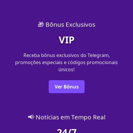
🎁 Bônus Exclusivos
VIP
Receba bônus exclusivos do Telegram,
promoções especiais e códigos promocionais
únicos!
Ver Bônus
📢 Notícias em Tempo Real
24/7