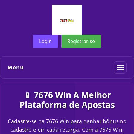
Login
Registrar-se
Menu
📱 7676 Win A Melhor
Plataforma de Apostas
Cadastre-se na 7676 Win para ganhar bônus no
cadastro e em cada recarga. Com a 7676 Win,