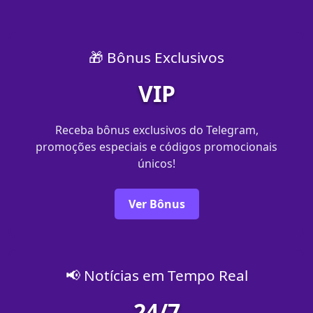
🎁 Bônus Exclusivos
VIP
Receba bônus exclusivos do Telegram,
promoções especiais e códigos promocionais
únicos!
Ver Bônus
📢 Notícias em Tempo Real
24/7