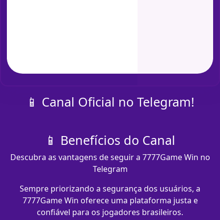
📱 Canal Oficial no Telegram!
📱 Benefícios do Canal
Descubra as vantagens de seguir a 7777Game Win no
Telegram
Sempre priorizando a segurança dos usuários, a
7777Game Win oferece uma plataforma justa e
confiável para os jogadores brasileiros.