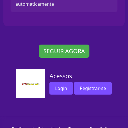
automaticamente
SEGUIR AGORA
Acessos
Login
Registrar-se