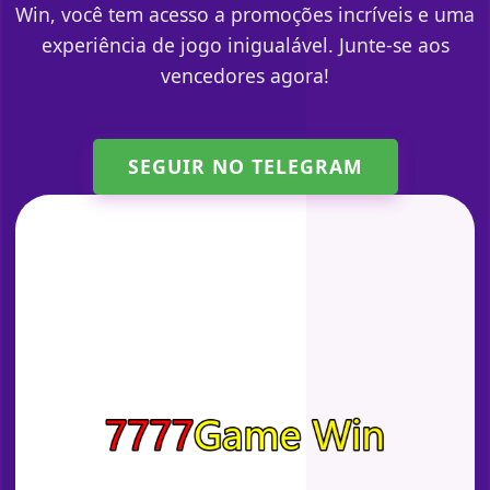
Win, você tem acesso a promoções incríveis e uma
experiência de jogo inigualável. Junte-se aos
vencedores agora!
SEGUIR NO TELEGRAM