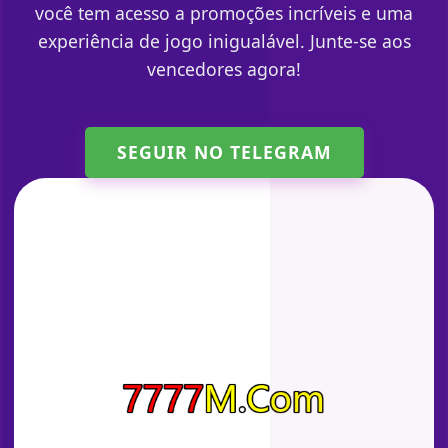
você tem acesso a promoções incríveis e uma
experiência de jogo inigualável. Junte-se aos
vencedores agora!
SEGUIR NO TELEGRAM