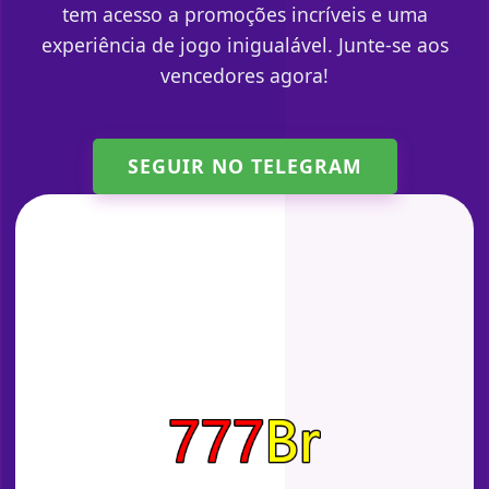
tem acesso a promoções incríveis e uma
experiência de jogo inigualável. Junte-se aos
vencedores agora!
SEGUIR NO TELEGRAM