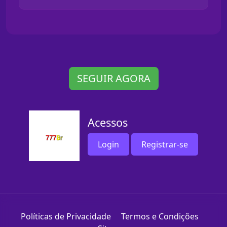
SEGUIR AGORA
Acessos
Login
Registrar-se
Políticas de Privacidade
Termos e Condições