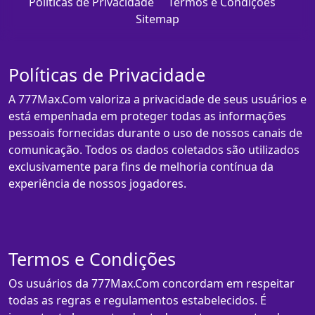
Políticas de Privacidade
Termos e Condições
Sitemap
Políticas de Privacidade
A 777Max.Com valoriza a privacidade de seus usuários e
está empenhada em proteger todas as informações
pessoais fornecidas durante o uso de nossos canais de
comunicação. Todos os dados coletados são utilizados
exclusivamente para fins de melhoria contínua da
experiência de nossos jogadores.
Termos e Condições
Os usuários da 777Max.Com concordam em respeitar
todas as regras e regulamentos estabelecidos. É