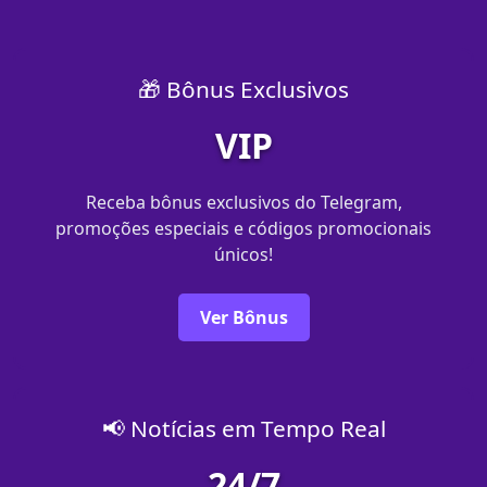
🎁 Bônus Exclusivos
VIP
Receba bônus exclusivos do Telegram,
promoções especiais e códigos promocionais
únicos!
Ver Bônus
📢 Notícias em Tempo Real
24/7