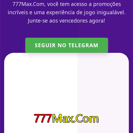
777Max.Com, você tem acesso a promoções
incríveis e uma experiência de jogo inigualável.
Junte-se aos vencedores agora!
SEGUIR NO TELEGRAM