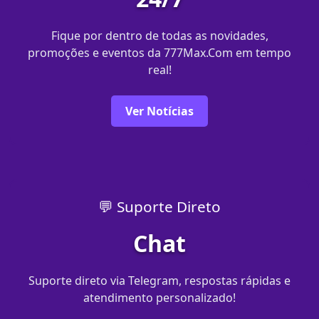
Fique por dentro de todas as novidades,
promoções e eventos da 777Max.Com em tempo
real!
Ver Notícias
💬 Suporte Direto
Chat
Suporte direto via Telegram, respostas rápidas e
atendimento personalizado!