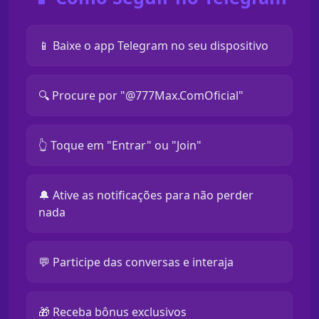
📱 Baixe o app Telegram no seu dispositivo
🔍 Procure por "@777Max.ComOficial"
👆 Toque em "Entrar" ou "Join"
🔔 Ative as notificações para não perder
nada
💬 Participe das conversas e interaja
🎁 Receba bônus exclusivos