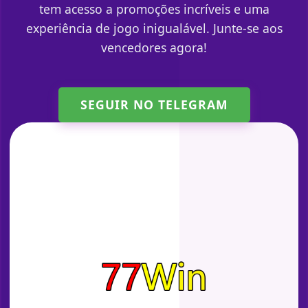
tem acesso a promoções incríveis e uma
experiência de jogo inigualável. Junte-se aos
vencedores agora!
SEGUIR NO TELEGRAM