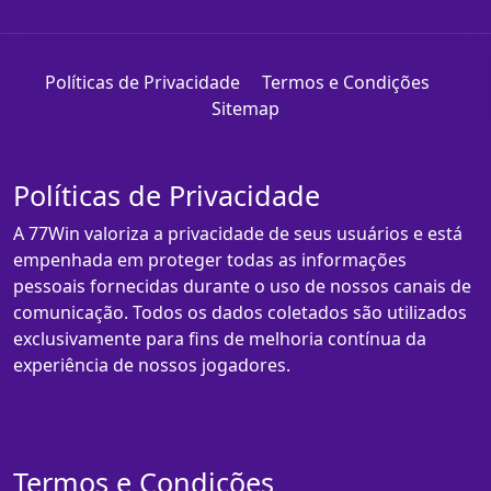
Políticas de Privacidade
Termos e Condições
Sitemap
Políticas de Privacidade
A 77Win valoriza a privacidade de seus usuários e está
empenhada em proteger todas as informações
pessoais fornecidas durante o uso de nossos canais de
comunicação. Todos os dados coletados são utilizados
exclusivamente para fins de melhoria contínua da
experiência de nossos jogadores.
Termos e Condições