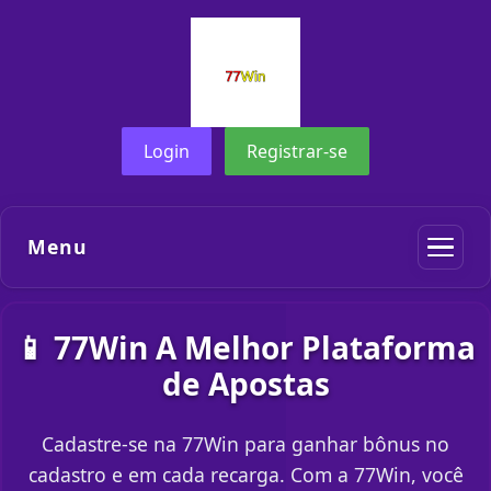
Login
Registrar-se
Menu
📱 77Win A Melhor Plataforma
de Apostas
Cadastre-se na 77Win para ganhar bônus no
cadastro e em cada recarga. Com a 77Win, você