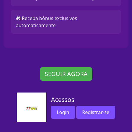
🎁 Receba bônus exclusivos
automaticamente
SEGUIR AGORA
Acessos
Login
Registrar-se