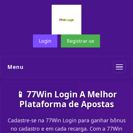
Login
Registrar-se
Menu
📱 77Win Login A Melhor
Plataforma de Apostas
Cadastre-se na 77Win Login para ganhar bônus
no cadastro e em cada recarga. Com a 77Win