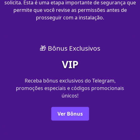
solicita. Esta é uma etapa importante de segurança que
permite que você revise as permissões antes de
prosseguir com a instalação.
🎁 Bônus Exclusivos
VIP
Receba bônus exclusivos do Telegram,
promoções especiais e códigos promocionais
únicos!
Ver Bônus