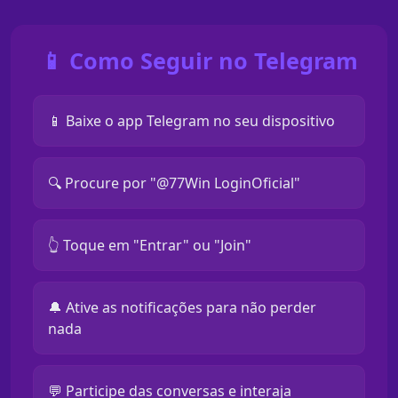
📱 Como Seguir no Telegram
📱 Baixe o app Telegram no seu dispositivo
🔍 Procure por "@77Win LoginOficial"
👆 Toque em "Entrar" ou "Join"
🔔 Ative as notificações para não perder
nada
💬 Participe das conversas e interaja