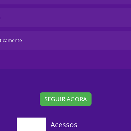
a
aticamente
SEGUIR AGORA
Acessos