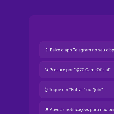
📱 Baixe o app Telegram no seu disp
🔍 Procure por "@7C GameOficial"
👆 Toque em "Entrar" ou "Join"
🔔 Ative as notificações para não p