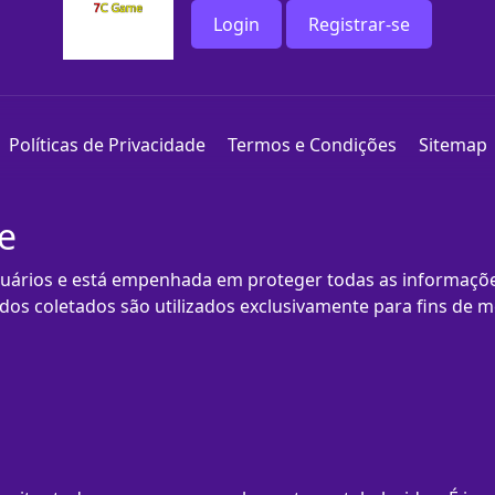
Login
Registrar-se
Políticas de Privacidade
Termos e Condições
Sitemap
de
usuários e está empenhada em proteger todas as informaçõe
os coletados são utilizados exclusivamente para fins de m