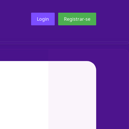
Login
Registrar-se