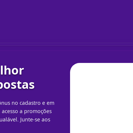
lhor
postas
ônus no cadastro e em
m acesso a promoções
ualável. Junte-se aos