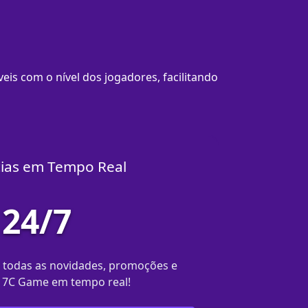
eis com o nível dos jogadores, facilitando
cias em Tempo Real
24/7
e todas as novidades, promoções e
 7C Game em tempo real!