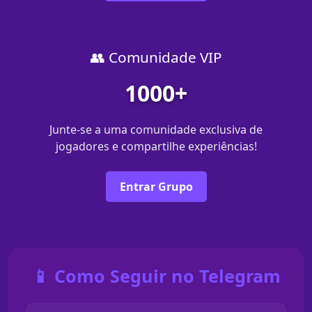
👥 Comunidade VIP
1000+
Junte-se a uma comunidade exclusiva de
jogadores e compartilhe experiências!
Entrar Grupo
📱 Como Seguir no Telegram