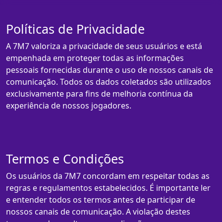
Políticas de Privacidade
A 7M7 valoriza a privacidade de seus usuários e está
empenhada em proteger todas as informações
pessoais fornecidas durante o uso de nossos canais de
comunicação. Todos os dados coletados são utilizados
exclusivamente para fins de melhoria contínua da
experiência de nossos jogadores.
Termos e Condições
Os usuários da 7M7 concordam em respeitar todas as
regras e regulamentos estabelecidos. É importante ler
e entender todos os termos antes de participar de
nossos canais de comunicação. A violação destes