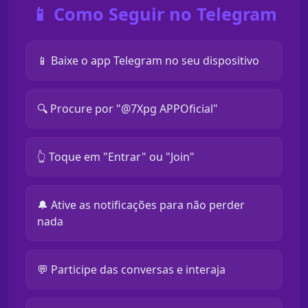
📱 Como Seguir no Telegram
📱 Baixe o app Telegram no seu dispositivo
🔍 Procure por "@7Xpg APPOficial"
👆 Toque em "Entrar" ou "Join"
🔔 Ative as notificações para não perder
nada
💬 Participe das conversas e interaja