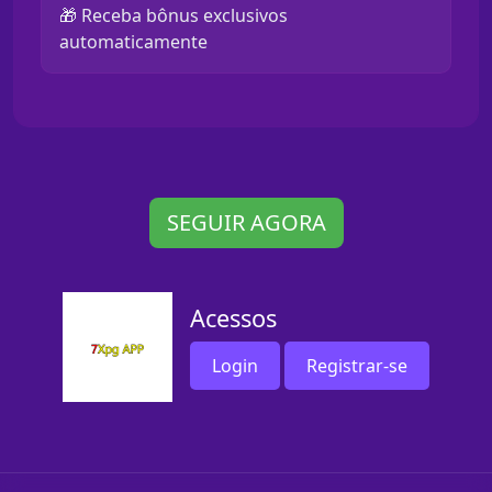
🎁 Receba bônus exclusivos
automaticamente
SEGUIR AGORA
Acessos
Login
Registrar-se