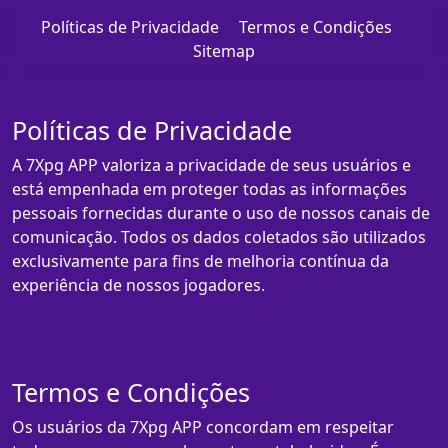
Políticas de Privacidade
Termos e Condições
Sitemap
Políticas de Privacidade
A 7Xpg APP valoriza a privacidade de seus usuários e
está empenhada em proteger todas as informações
pessoais fornecidas durante o uso de nossos canais de
comunicação. Todos os dados coletados são utilizados
exclusivamente para fins de melhoria contínua da
experiência de nossos jogadores.
Termos e Condições
Os usuários da 7Xpg APP concordam em respeitar