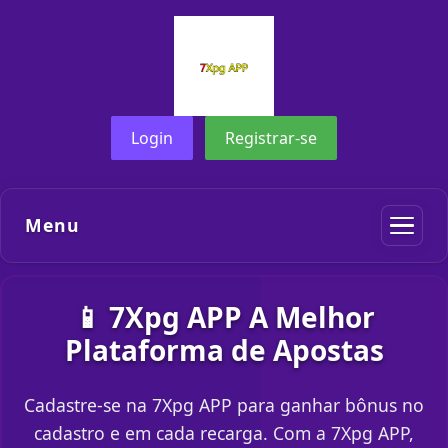
Login
Registrar-se
Menu
📱 7Xpg APP A Melhor
Plataforma de Apostas
Cadastre-se na 7Xpg APP para ganhar bônus no
cadastro e em cada recarga. Com a 7Xpg APP,